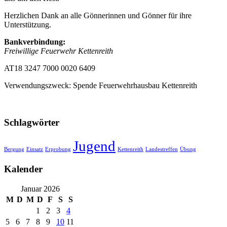
Herzlichen Dank an alle Gönnerinnen und Gönner für ihre
Unterstützung.
Bankverbindung:
Freiwillige Feuerwehr Kettenreith
AT18 3247 7000 0020 6409
Verwendungszweck: Spende Feuerwehrhausbau Kettenreith
Schlagwörter
Jugend
Bergung
Einsatz
Erprobung
Kettenreith
Landestreffen
Übung
Kalender
Januar 2026
M
D
M
D
F
S
S
1
2
3
4
5
6
7
8
9
10
11