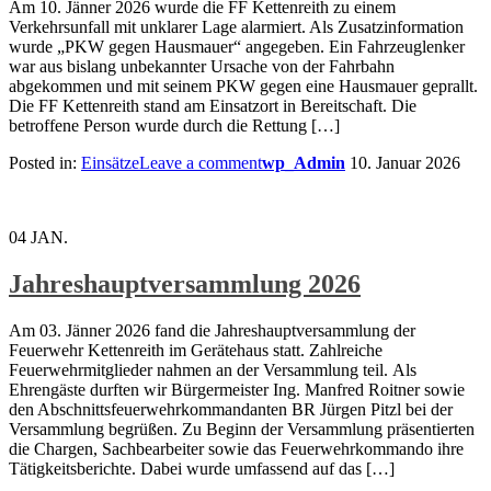
Am 10. Jänner 2026 wurde die FF Kettenreith zu einem
Verkehrsunfall mit unklarer Lage alarmiert. Als Zusatzinformation
wurde „PKW gegen Hausmauer“ angegeben. Ein Fahrzeuglenker
war aus bislang unbekannter Ursache von der Fahrbahn
abgekommen und mit seinem PKW gegen eine Hausmauer geprallt.
Die FF Kettenreith stand am Einsatzort in Bereitschaft. Die
betroffene Person wurde durch die Rettung […]
Posted in:
Einsätze
Leave a comment
wp_Admin
10. Januar 2026
04
JAN.
Jahreshauptversammlung 2026
Am 03. Jänner 2026 fand die Jahreshauptversammlung der
Feuerwehr Kettenreith im Gerätehaus statt. Zahlreiche
Feuerwehrmitglieder nahmen an der Versammlung teil. Als
Ehrengäste durften wir Bürgermeister Ing. Manfred Roitner sowie
den Abschnittsfeuerwehrkommandanten BR Jürgen Pitzl bei der
Versammlung begrüßen. Zu Beginn der Versammlung präsentierten
die Chargen, Sachbearbeiter sowie das Feuerwehrkommando ihre
Tätigkeitsberichte. Dabei wurde umfassend auf das […]