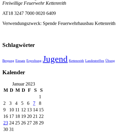
Freiwillige Feuerwehr Kettenreith
AT18 3247 7000 0020 6409
Verwendungszweck: Spende Feuerwehrhausbau Kettenreith
Schlagwörter
Jugend
Bergung
Einsatz
Erprobung
Kettenreith
Landestreffen
Übung
Kalender
Januar 2023
M
D
M
D
F
S
S
1
2
3
4
5
6
7
8
9
10
11
12
13
14
15
16
17
18
19
20
21
22
23
24
25
26
27
28
29
30
31