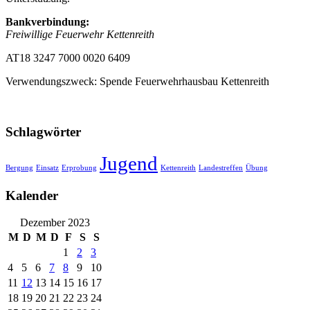
Bankverbindung:
Freiwillige Feuerwehr Kettenreith
AT18 3247 7000 0020 6409
Verwendungszweck: Spende Feuerwehrhausbau Kettenreith
Schlagwörter
Jugend
Bergung
Einsatz
Erprobung
Kettenreith
Landestreffen
Übung
Kalender
Dezember 2023
M
D
M
D
F
S
S
1
2
3
4
5
6
7
8
9
10
11
12
13
14
15
16
17
18
19
20
21
22
23
24