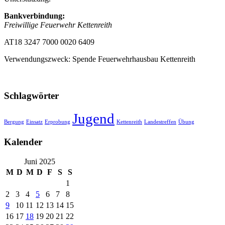
Bankverbindung:
Freiwillige Feuerwehr Kettenreith
AT18 3247 7000 0020 6409
Verwendungszweck: Spende Feuerwehrhausbau Kettenreith
Schlagwörter
Jugend
Bergung
Einsatz
Erprobung
Kettenreith
Landestreffen
Übung
Kalender
Juni 2025
M
D
M
D
F
S
S
1
2
3
4
5
6
7
8
9
10
11
12
13
14
15
16
17
18
19
20
21
22