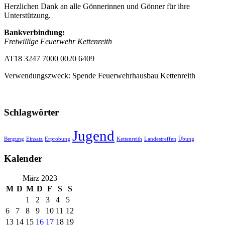
Herzlichen Dank an alle Gönnerinnen und Gönner für ihre
Unterstützung.
Bankverbindung:
Freiwillige Feuerwehr Kettenreith
AT18 3247 7000 0020 6409
Verwendungszweck: Spende Feuerwehrhausbau Kettenreith
Schlagwörter
Jugend
Bergung
Einsatz
Erprobung
Kettenreith
Landestreffen
Übung
Kalender
März 2023
M
D
M
D
F
S
S
1
2
3
4
5
6
7
8
9
10
11
12
13
14
15
16
17
18
19