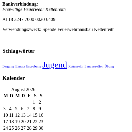
Bankverbindung:
Freiwillige Feuerwehr Kettenreith
AT18 3247 7000 0020 6409
Verwendungszweck: Spende Feuerwehrhausbau Kettenreith
Schlagwörter
Jugend
Bergung
Einsatz
Erprobung
Kettenreith
Landestreffen
Übung
Kalender
August 2026
M
D
M
D
F
S
S
1
2
3
4
5
6
7
8
9
10
11
12
13
14
15
16
17
18
19
20
21
22
23
24
25
26
27
28
29
30